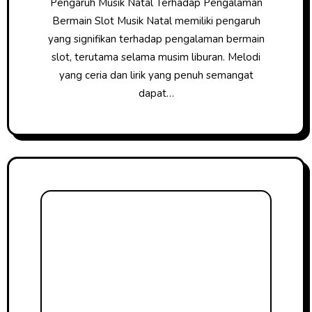
Pengaruh Musik Natal Terhadap Pengalaman
Bermain Slot Musik Natal memiliki pengaruh
yang signifikan terhadap pengalaman bermain
slot, terutama selama musim liburan. Melodi
yang ceria dan lirik yang penuh semangat
dapat…