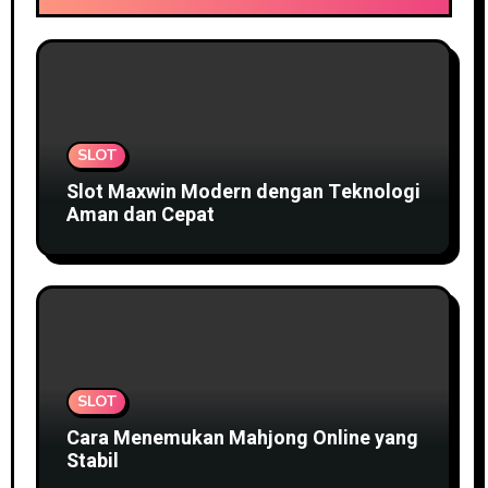
SLOT
Slot Maxwin Modern dengan Teknologi
Aman dan Cepat
SLOT
Cara Menemukan Mahjong Online yang
Stabil