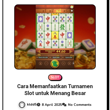
SLOT
Cara Memanfaatkan Turnamen
Slot untuk Menang Besar
ktdd5
8 April 2025
No Comments