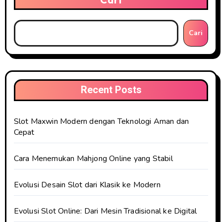
Cari
Recent Posts
Slot Maxwin Modern dengan Teknologi Aman dan
Cepat
Cara Menemukan Mahjong Online yang Stabil
Evolusi Desain Slot dari Klasik ke Modern
Evolusi Slot Online: Dari Mesin Tradisional ke Digital