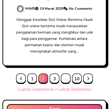
ktdd5
19 Maret 2025
No Comments
Menggali Keunikan Slot Online Bertema Musik
Slot online bertema musik menawarkan
pengalaman bermain yang menghibur dan unik
bagi para penggemar. Kombinasi antara
permainan kasino dan elemen musik
menciptakan atmosfer yang…
Paginasi
1
2
3
…
10
pos
« Laman Sebelumnya
—
Laman Berikutnya »
Cari