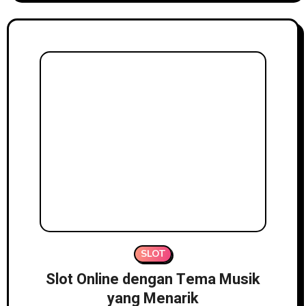
SLOT
Slot Online dengan Tema Musik
yang Menarik