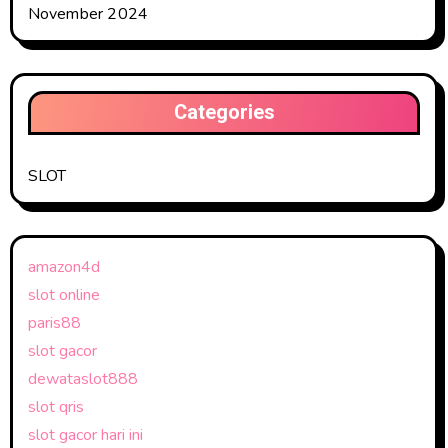
November 2024
Categories
SLOT
amazon4d
slot online
paris88
slot gacor
dewataslot888
slot qris
slot gacor hari ini