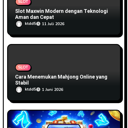
SLOT
Slot Maxwin Modern dengan Teknologi
Aman dan Cepat
ktdd5
11 Juli 2026
SLOT
Cara Menemukan Mahjong Online yang
Stabil
ktdd5
1 Juni 2026