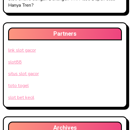
Hanya Tren?
Partners
link slot gacor
slot88
situs slot gacor
toto togel
slot bet kecil
Archives