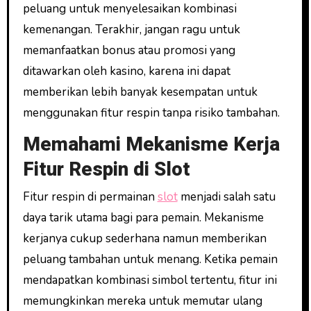
peluang untuk menyelesaikan kombinasi
kemenangan. Terakhir, jangan ragu untuk
memanfaatkan bonus atau promosi yang
ditawarkan oleh kasino, karena ini dapat
memberikan lebih banyak kesempatan untuk
menggunakan fitur respin tanpa risiko tambahan.
Memahami Mekanisme Kerja
Fitur Respin di Slot
Fitur respin di permainan
slot
menjadi salah satu
daya tarik utama bagi para pemain. Mekanisme
kerjanya cukup sederhana namun memberikan
peluang tambahan untuk menang. Ketika pemain
mendapatkan kombinasi simbol tertentu, fitur ini
memungkinkan mereka untuk memutar ulang