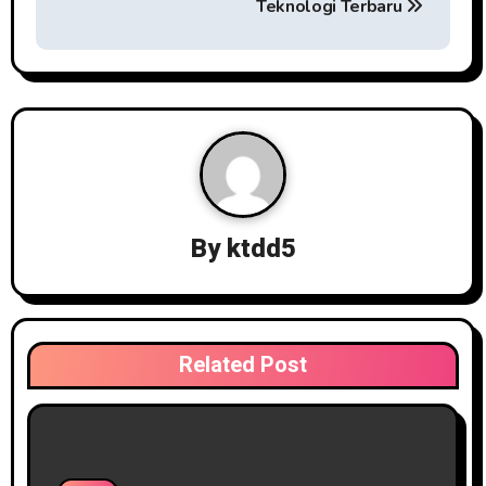
v
Teknologi Terbaru
i
g
a
s
i
By
ktdd5
p
o
s
Related Post