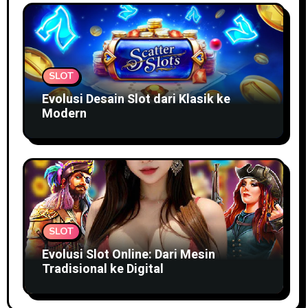
SLOT
Evolusi Desain Slot dari Klasik ke
Modern
SLOT
Evolusi Slot Online: Dari Mesin
Tradisional ke Digital