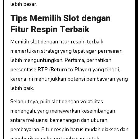
lebih besar.
Tips Memilih Slot dengan
Fitur Respin Terbaik
Memilih slot dengan fitur respin terbaik
memerlukan strategi yang tepat agar permainan
lebih menguntungkan. Pertama, perhatikan
persentase RTP (Return to Player) yang tinggi,
karena ini menunjukkan potensi pembayaran yang
lebih baik.
Selanjutnya, pilih slot dengan volatilitas
menengah, yang menawarkan keseimbangan
antara frekuensi kemenangan dan ukuran
pembayaran. Fitur respin harus mudah diakses dan
memberikan peluang tambahan untuk