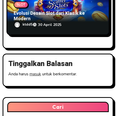
SLOT
Evolusi Desain Slot dari Klasik ke
Modern
ktdd5
30 April 2025
Tinggalkan Balasan
Anda harus
masuk
untuk berkomentar.
Cari