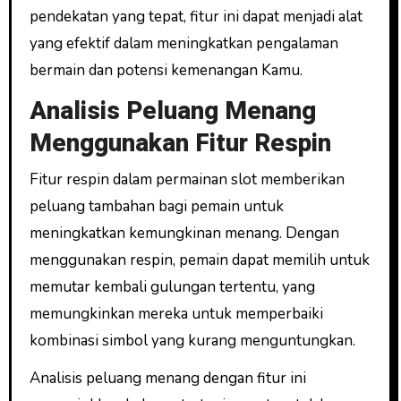
pendekatan yang tepat, fitur ini dapat menjadi alat
yang efektif dalam meningkatkan pengalaman
bermain dan potensi kemenangan Kamu.
Analisis Peluang Menang
Menggunakan Fitur Respin
Fitur respin dalam permainan slot memberikan
peluang tambahan bagi pemain untuk
meningkatkan kemungkinan menang. Dengan
menggunakan respin, pemain dapat memilih untuk
memutar kembali gulungan tertentu, yang
memungkinkan mereka untuk memperbaiki
kombinasi simbol yang kurang menguntungkan.
Analisis peluang menang dengan fitur ini