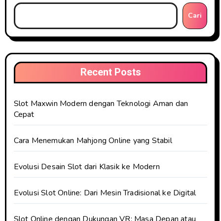
Cari
Recent Posts
Slot Maxwin Modern dengan Teknologi Aman dan
Cepat
Cara Menemukan Mahjong Online yang Stabil
Evolusi Desain Slot dari Klasik ke Modern
Evolusi Slot Online: Dari Mesin Tradisional ke Digital
Slot Online dengan Dukungan VR: Masa Depan atau