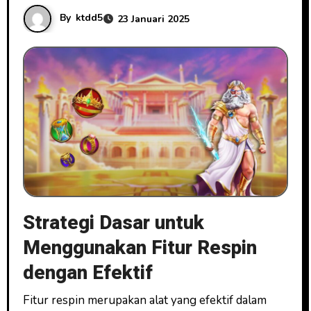
By
ktdd5
23 Januari 2025
Strategi Dasar untuk
Menggunakan Fitur Respin
dengan Efektif
Fitur respin merupakan alat yang efektif dalam