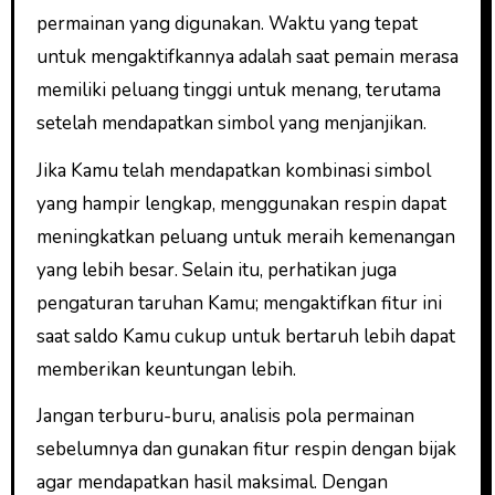
permainan yang digunakan. Waktu yang tepat
untuk mengaktifkannya adalah saat pemain merasa
memiliki peluang tinggi untuk menang, terutama
setelah mendapatkan simbol yang menjanjikan.
Jika Kamu telah mendapatkan kombinasi simbol
yang hampir lengkap, menggunakan respin dapat
meningkatkan peluang untuk meraih kemenangan
yang lebih besar. Selain itu, perhatikan juga
pengaturan taruhan Kamu; mengaktifkan fitur ini
saat saldo Kamu cukup untuk bertaruh lebih dapat
memberikan keuntungan lebih.
Jangan terburu-buru, analisis pola permainan
sebelumnya dan gunakan fitur respin dengan bijak
agar mendapatkan hasil maksimal. Dengan